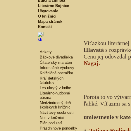
Edičná činnosť
Literárne Bojnice
Ubytovanie
O knižnici
Mapa stránok
Kontakt
Víťazkou literárnej 
Hlavatá
s rozpráv
Ankety
Cenu jej odovzdal 
Bábkové divadielka
Nagaj.
Čitateľský maratón
Informačné výchovy
Knižničná oberačka
Kráľ detských
čitateľov
Les ukrytý v knihe
Literárno-hudobné
Porota to vo výtvar
pásma
ľahké. Víťazmi sa st
Medzinárodný deň
školských knižníc
Návštevy osobností
umiestnenie v kate
Noc v knižnici
Plán podujatí
Prázdninové pondelky
3.
Tatiana Rudins