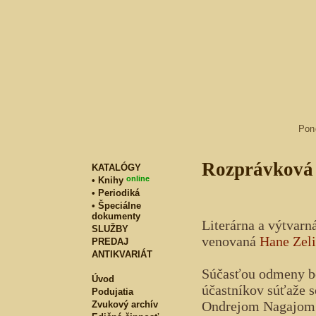
Pon
Rozprávková 
KATALÓGY
online
• Knihy
• Periodiká
• Špeciálne
dokumenty
Literárna a výtvarn
SLUŽBY
venovaná
Hane Zel
PREDAJ
ANTIKVARIÁT
Súčasťou odmeny bol
Úvod
účastníkov súťaže 
Podujatia
Ondrejom Nagajom
Zvukový archív