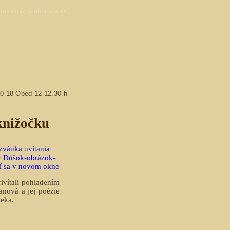
skakniznicabojnice.sk
10-18 Obed 12-12.30 h
knižočku
ivítali pohladením
anová a jej poézie
veka.