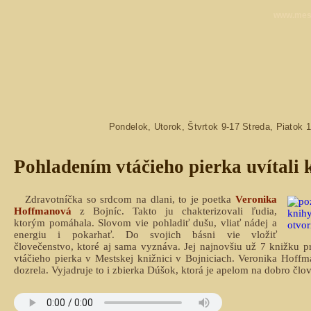
www.mest
Pondelok, Utorok, Štvrtok 9-17 Streda, Piatok 
Pohladením vtáčieho pierka uvítali 
Zdravotníčka so srdcom na dlani, to je poetka
Veronika
Hoffmanová
z Bojníc. Takto ju chakterizovali ľudia,
ktorým pomáhala. Slovom vie pohladiť dušu, vliať nádej a
energiu i pokarhať. Do svojich básni vie vložiť
človečenstvo, ktoré aj sama vyznáva. Jej najnovšiu už 7 knižku pr
vtáčieho pierka v Mestskej knižnici v Bojniciach. Veronika Hoffm
dozrela. Vyjadruje to i zbierka Dúšok, ktorá je apelom na dobro člo