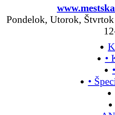
www.mestskak
Pondelok, Utorok, Štvrtok
12
K
• 
• Špec