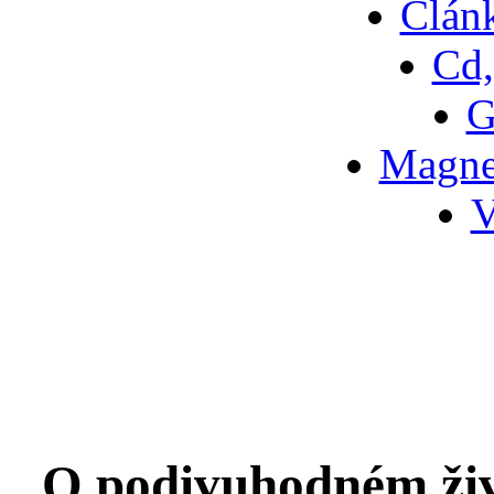
Článk
Cd,
G
Magne
V
O podivuhodném živ