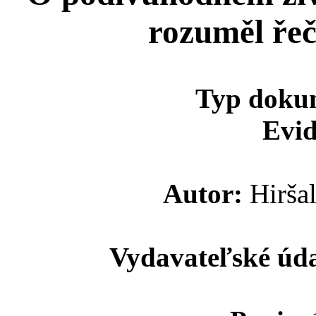
rozuměl řeči
Typ doku
Evid
Autor:
Hiršal
Vydavateľské úda