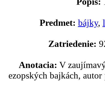
Popis:
1
Predmet:
bájky
,
Zatriedenie:
92
Anotacia:
V zaujímavý
ezopských bajkách, autor 