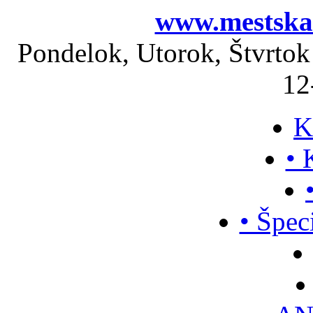
www.mestskak
Pondelok, Utorok, Štvrtok
12
K
• 
• Špec