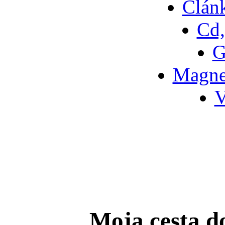
Článk
Cd,
G
Magne
V
Moja cesta d