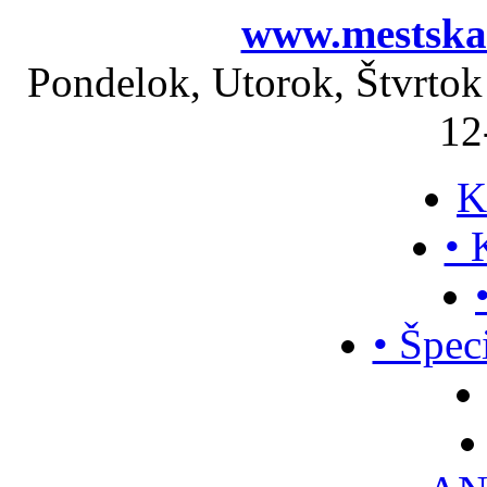
www.mestskak
Pondelok, Utorok, Štvrtok
12
K
• 
• Špec