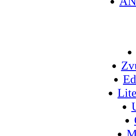
AN
Zv
Ed
Lit
M