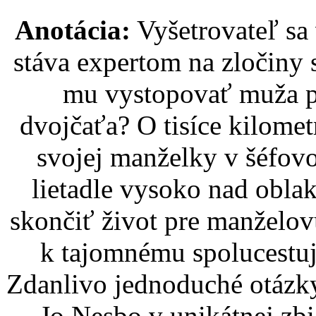
Anotácia:
Vyšetrovateľ sa 
stáva expertom na zločiny s
mu vystopovať muža p
dvojčaťa? O tisíce kilomet
svojej manželky v šéfov
lietadle vysoko nad oblak
skončiť život pre manželov
k tajomnému spolucestuj
Zdanlivo jednoduché otázky
Jo Nesbo v unikátnej zb