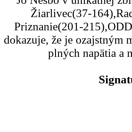
Žiarlivec(37-164),Ra
Priznanie(201-215),ODD
dokazuje, že je ozajstným
plných napätia a 
Signat