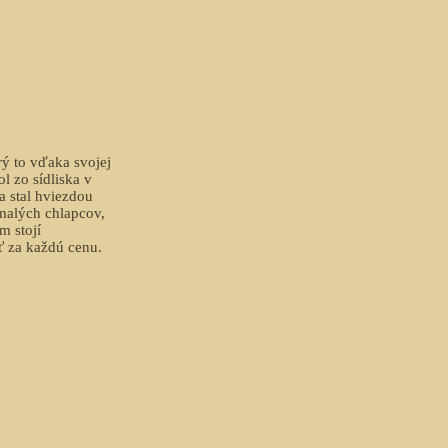
rý to vďaka svojej
l zo sídliska v
a stal hviezdou
malých chlapcov,
m stojí
ť za každú cenu.