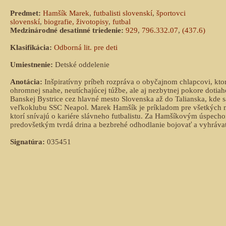
Predmet:
Hamšík Marek
,
futbalisti slovenskí
,
športovci
slovenskí
,
biografie, životopisy
,
futbal
Medzinárodné desatinné triedenie:
929
,
796.332.07
,
(437.6)
Klasifikácia:
Odborná lit. pre deti
Umiestnenie:
Detské oddelenie
Anotácia:
Inšpiratívny príbeh rozpráva o obyčajnom chlapcovi, kto
ohromnej snahe, neutíchajúcej túžbe, ale aj nezbytnej pokore dotiaho
Banskej Bystrice cez hlavné mesto Slovenska až do Talianska, kde s
veľkoklubu SSC Neapol. Marek Hamšík je príkladom pre všetkých 
ktorí snívajú o kariére slávneho futbalistu. Za Hamšíkovým úspecho
predovšetkým tvrdá drina a bezbrehé odhodlanie bojovať a vyhráva
Signatúra:
035451