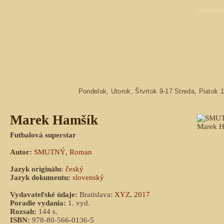
www.mest
Pondelok, Utorok, Štvrtok 9-17 Streda, Piatok 
Marek Hamšík
Futbalová superstar
Autor:
SMUTNÝ, Roman
Jazyk originálu:
český
Jazyk dokumentu:
slovenský
Vydavateľské údaje:
Bratislava:
XYZ
,
2017
Poradie vydania:
1. vyd.
Rozsah:
144 s.
ISBN:
978-80-566-0136-5