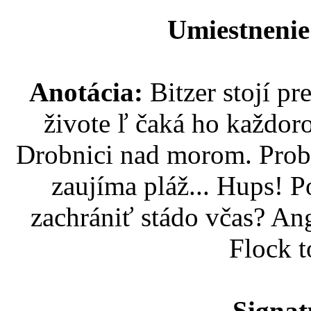
Umiestnenie
Anotácia:
Bitzer stojí p
živote ľ čaká ho každor
Drobnici nad morom. Probl
zaujíma pláž... Hups! P
zachrániť stádo včas? An
Flock t
Signat