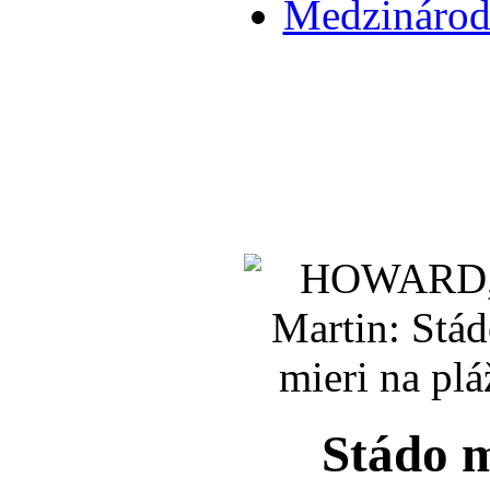
Medzinárodn
Stádo m