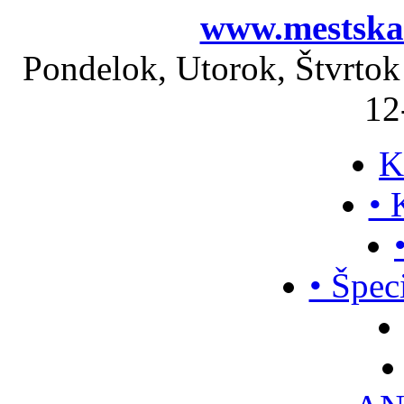
www.mestskak
Pondelok, Utorok, Štvrtok
12
K
• 
• Špec