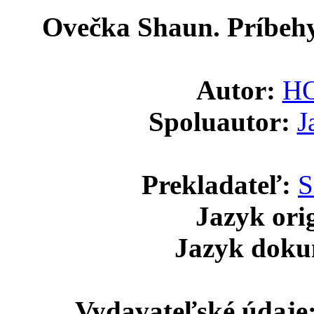
Ovečka Shaun. Príbeh
Autor:
HO
Spoluautor:
J
Prekladateľ:
S
Jazyk ori
Jazyk doku
Vydavateľské údaje