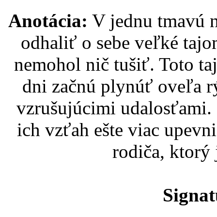
Anotácia:
V jednu tmavú n
odhaliť o sebe veľké taj
nemohol nič tušiť. Toto t
dni začnú plynúť oveľa r
vzrušujúcimi udalosťami.
ich vzťah ešte viac upevni
rodiča, ktorý
Signat