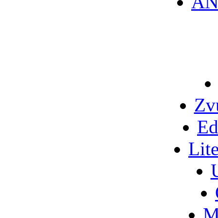
AN
Zv
Ed
Lit
M