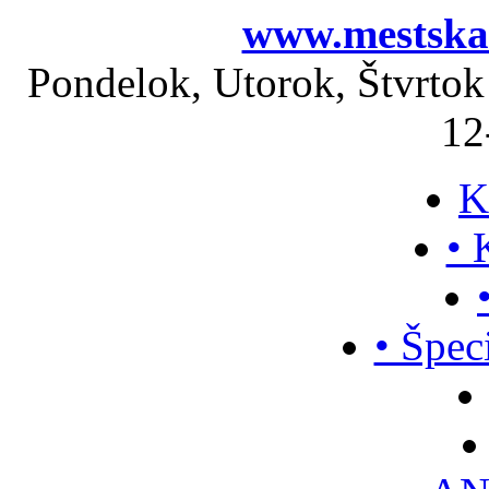
www.mestskak
Pondelok, Utorok, Štvrtok
12
K
• 
• Špec