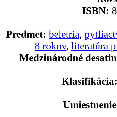
ISBN:
8
Predmet:
beletria
,
pytliac
8 rokov
,
literatúra p
Medzinárodné desatinn
Klasifikácia
Umiestnenie