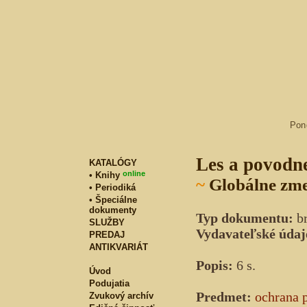
Pon
Les a povodn
KATALÓGY
online
• Knihy
~
Globálne zme
• Periodiká
• Špeciálne
dokumenty
Typ dokumentu:
br
SLUŽBY
Vydavateľské údaj
PREDAJ
ANTIKVARIÁT
Popis:
6 s.
Úvod
Podujatia
Predmet:
ochrana 
Zvukový archív