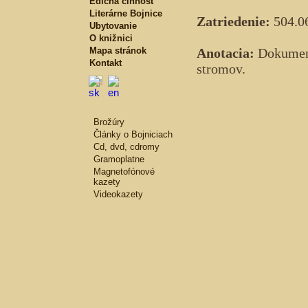
Edičná činnosť
Literárne Bojnice
Zatriedenie:
504.06
Ubytovanie
O knižnici
Mapa stránok
Anotacia:
Dokument
Kontakt
stromov.
Brožúry
Články o Bojniciach
Cd, dvd, cdromy
Gramoplatne
Magnetofónové
kazety
Videokazety