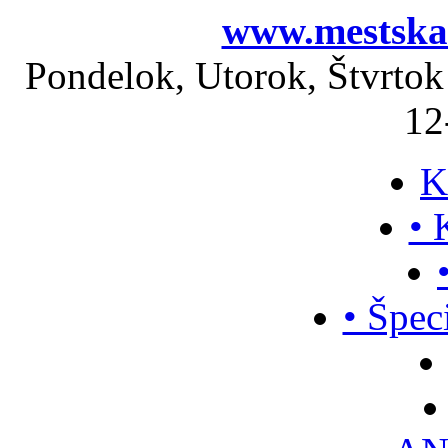
www.mestskak
Pondelok, Utorok, Štvrtok
12
K
• 
• Špec