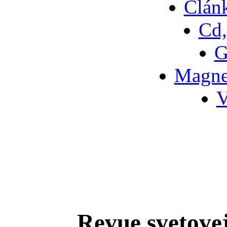
Článk
Cd,
G
Magne
V
Revue svetovej