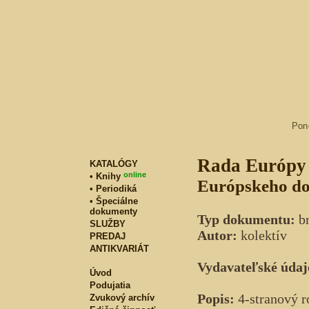
Pon
Rada Európy 
KATALÓGY
online
• Knihy
Európskeho do
• Periodiká
• Špeciálne
dokumenty
Typ dokumentu:
br
SLUŽBY
Autor:
kolektív
PREDAJ
ANTIKVARIÁT
Vydavateľské údaj
Úvod
Podujatia
Popis:
4-stranový r
Zvukový archív