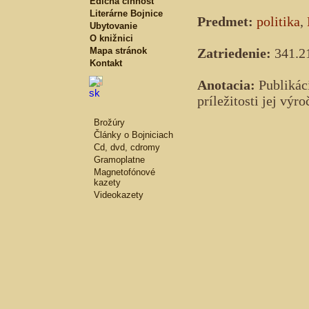
Edičná činnosť
Literárne Bojnice
Predmet:
politika
,
Ubytovanie
O knižnici
Mapa stránok
Zatriedenie:
341.21
Kontakt
Anotacia:
Publikáci
príležitosti jej vý
Brožúry
Články o Bojniciach
Cd, dvd, cdromy
Gramoplatne
Magnetofónové
kazety
Videokazety